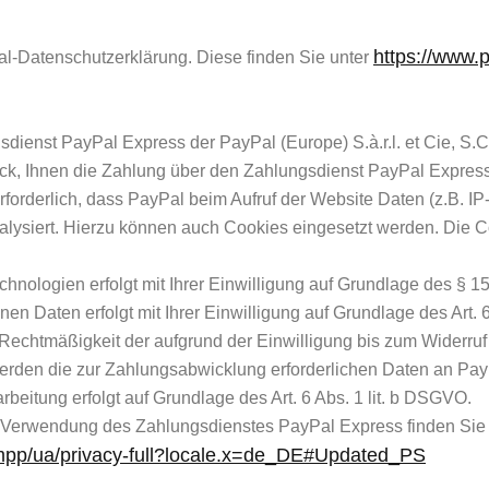
https://www.
al-Datenschutzerklärung. Diese finden Sie unter
dienst PayPal Express der PayPal (Europe) S.à.r.l. et Cie, S.
ck, Ihnen die Zahlung über den Zahlungsdienst PayPal Expres
rforderlich, dass PayPal beim Aufruf der Website Daten (z.B. IP
analysiert. Hierzu können auch Cookies eingesetzt werden. Die
ologien erfolgt mit Ihrer Einwilligung auf Grundlage des § 15 Ab
 Daten erfolgt mit Ihrer Einwilligung auf Grundlage des Art. 6
 Rechtmäßigkeit der aufgrund der Einwilligung bis zum Widerruf 
den die zur Zahlungsabwicklung erforderlichen Daten an PayPal
rbeitung erfolgt auf Grundlage des Art. 6 Abs. 1 lit. b DSGVO.
i Verwendung des Zahlungsdienstes PayPal Express finden Sie
mpp/ua/privacy-full?locale.x=de_DE#Updated_PS