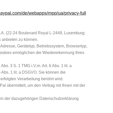
paypal.com/de/webapps/mpp/ua/privacy-full
C.A. (22-24 Boulevard Royal L-2449, Luxemburg;
s anbieten zu können.
-Adresse, Gerätetyp, Betriebssystem, Browsertyp,
 Cookies ermöglichen die Wiedererkennung Ihres
s. 3 S. 1 TMG i.V.m. Art. 6 Abs. 1 lit. a
 Abs. 1 lit. a DSGVO. Sie können die
erfolgten Verarbeitung berührt wird.
 übermittelt, um den Vertrag mit Ihnen mit der
 in der dazugehörigen Datenschutzerklärung