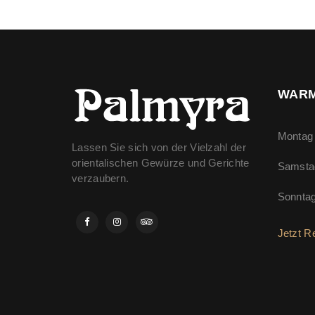
WARM
Montag 
Lassen Sie sich von der Vielzahl der
orientalischen Gewürze und Gerichte
Samsta
verzaubern.
Sonnta
Jetzt R