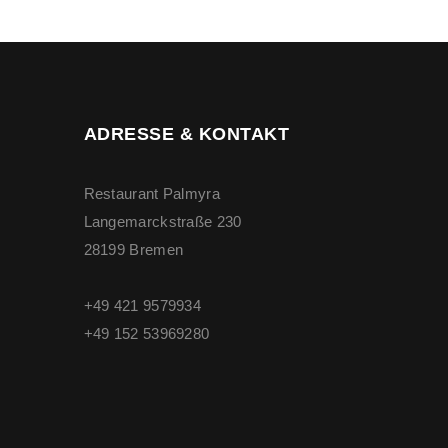
ADRESSE & KONTAKT
Restaurant Palmyra
Langemarckstraße 230
28199 Bremen
+49 421 9579934
+49 ‭152 53969280‬