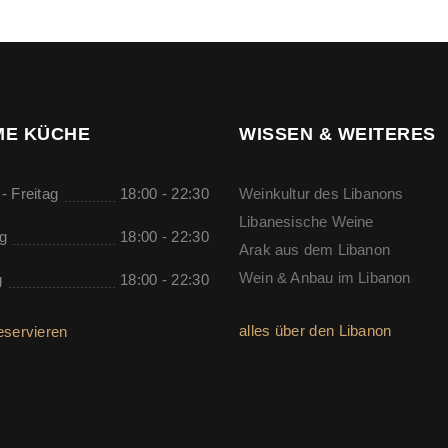
E KÜCHE
WISSEN & WEITERES
- Freitag
18:00 - 22:30
Weinkultur des Libanons
Libanesische Weine
g
18:00 - 22:30
Arak aus dem Libanon
Wein & Anbau im Libanon
g
18:00 - 22:30
alles über den Libanon
eservieren