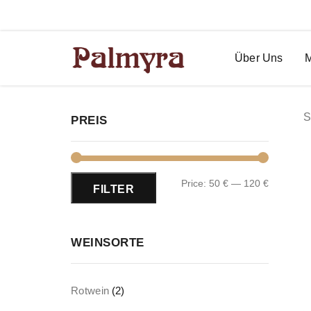
Restaurant Palmyra in Bremen
Über Uns
S
PREIS
Price:
50 €
—
120 €
FILTER
WEINSORTE
Rotwein
(2)