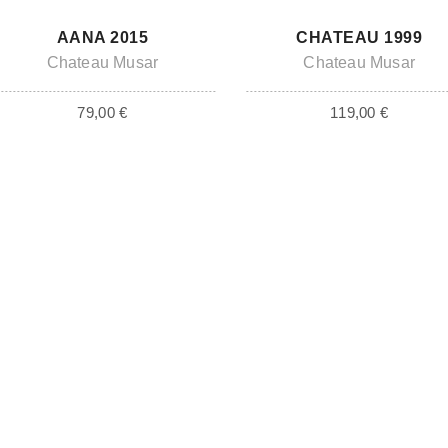
ADD TO CART
BALD ZUM ABHOLEN VERFÜGBAR
AANA 2015
CHATEAU 1999
Chateau Musar
Chateau Musar
79,00
€
119,00
€