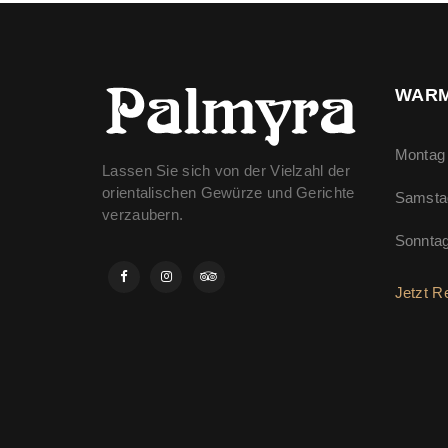
WARM
Montag 
Lassen Sie sich von der Vielzahl der
orientalischen Gewürze und Gerichte
Samsta
verzaubern.
Sonnta
Jetzt R