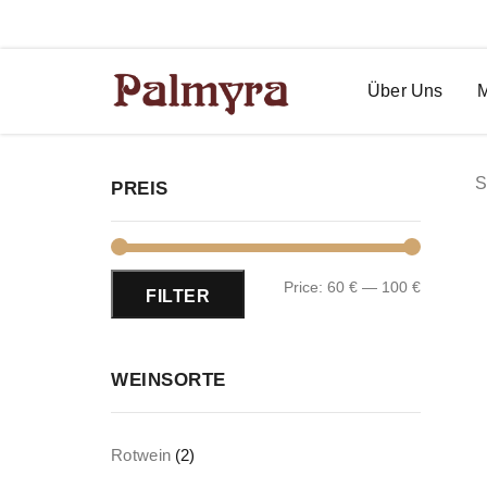
Restaurant Palmyra in Bremen
Über Uns
S
PREIS
Price:
60 €
—
100 €
FILTER
WEINSORTE
Rotwein
(2)