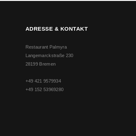
ADRESSE & KONTAKT
Restaurant Palmyra
Langemarckstraße 230
28199 Bremen
+49 421 9579934
+49 ‭152 53969280‬