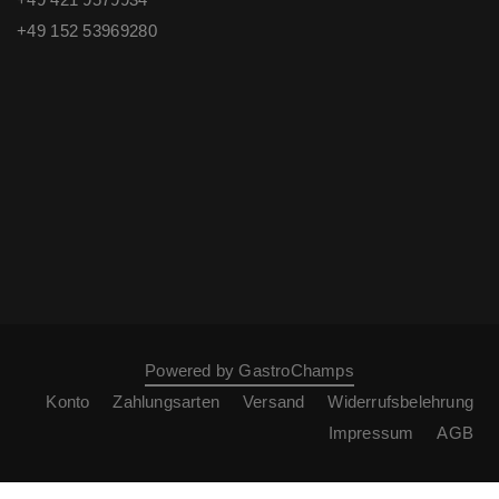
+49 ‭152 53969280‬
Powered by GastroChamps
Konto
Zahlungsarten
Versand
Widerrufsbelehrung
Impressum
AGB
WordPress Cookie Plugin von Real Cookie Banner