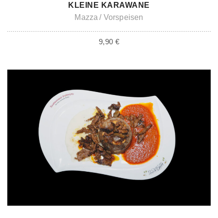
ADD TO CART
KLEINE KARAWANE
Mazza
Vorspeisen
9,90
€