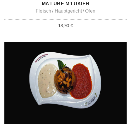
ADD TO CART
MA’LUBE M’LUKIEH
Fleisch
Hauptgericht
Ofen
18,90
€