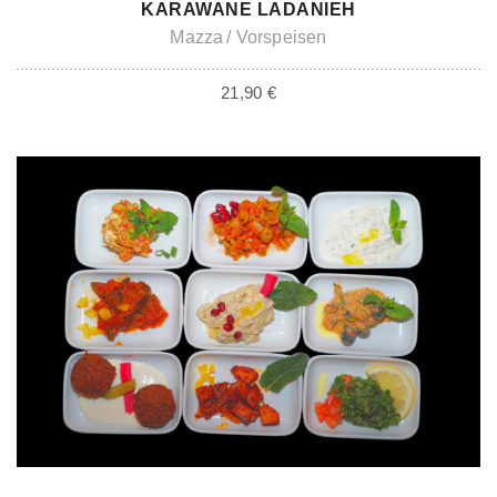
ADD TO CART
KARAWANE LADANIEH
Mazza
Vorspeisen
21,90
€