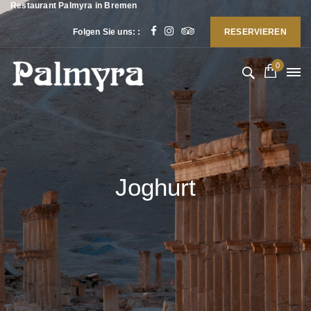
Restaurant Palmyra in Bremen
Folgen Sie uns: :
RESERVIEREN
0
Joghurt