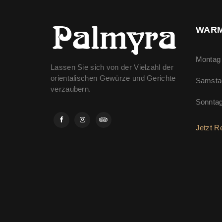
WARM
Montag 
Lassen Sie sich von der Vielzahl der
orientalischen Gewürze und Gerichte
Samsta
verzaubern.
Sonnta
Jetzt R