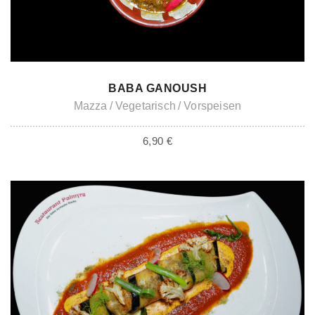
ADD TO CART
BABA GANOUSH
Mazza
Vegetarisch
Vorspeisen
6,90
€