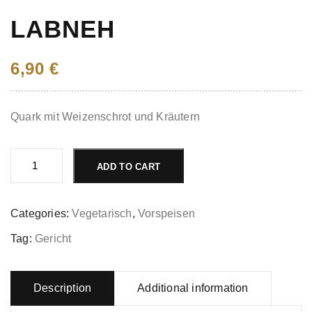
LABNEH
6,90
€
Quark mit Weizenschrot und Kräutern
Labneh
quantity
ADD TO CART
Categories:
Vegetarisch
,
Vorspeisen
Tag:
Gericht
Description
Additional information