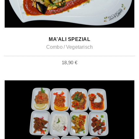
ADD TO CART
MA’ALI SPEZIAL
Combo
Vegetarisch
18,90
€