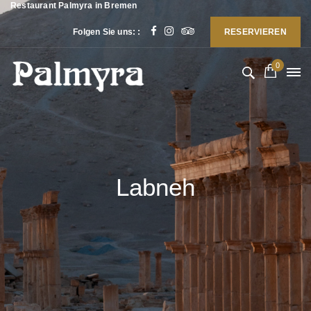
Restaurant Palmyra in Bremen
Folgen Sie uns: :
RESERVIEREN
0
Labneh