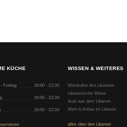
E KÜCHE
WISSEN & WEITERES
- Freitag
18:00 - 22:30
Weinkultur des Libanons
Libanesische Weine
g
18:00 - 22:30
Arak aus dem Libanon
Wein & Anbau im Libanon
g
18:00 - 22:30
alles über den Libanon
eservieren