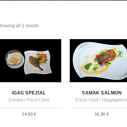
howing all 2 results
ADD TO CART
ADD TO CART
IGAG SPEZIAL
SAMAK SALMON
Combo
Fisch
Grill
Fisch
Grill
Hauptgerich
24,90
€
16,90
€