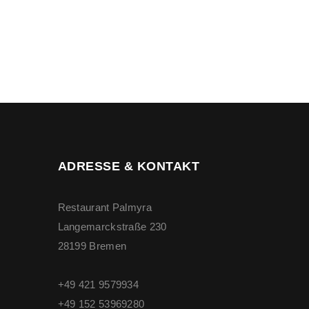
ADRESSE & KONTAKT
Restaurant Palmyra
Langemarckstraße 230
28199 Bremen
+49 421 9579934
+49 ‭152 53969280‬