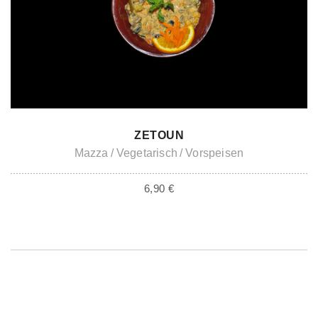
ADD TO CART
ZETOUN
Mazza
Vegetarisch
Vorspeisen
6,90
€