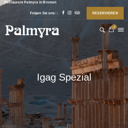
Restaurant Palmyra in Bremen
Folgen Sie uns: :
RESERVIEREN
0
Igag Spezial