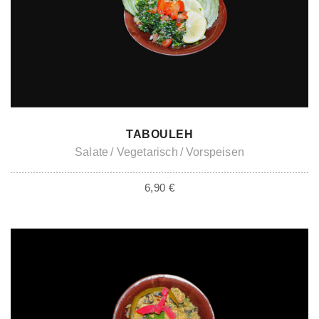
ADD TO CART
TABOULEH
Salate
Vegetarisch
Vorspeisen
6,90
€