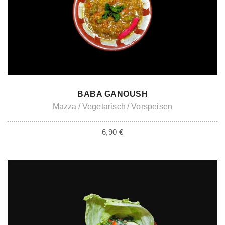
ADD TO CART
BABA GANOUSH
Mazza
Vegetarisch
Vorspeisen
6,90
€